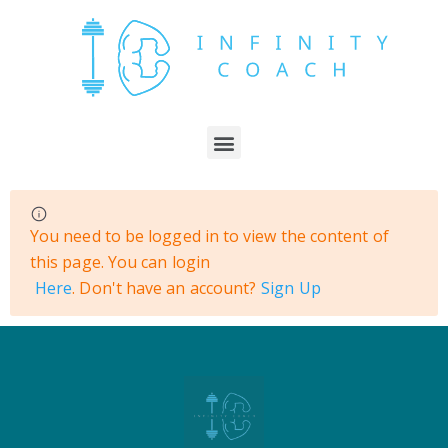
You need to be logged in to view the content of
this page. You can login
Here
. Don't have an account?
Sign Up