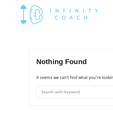
Nothing Found
It seems we can’t find what you’re looki