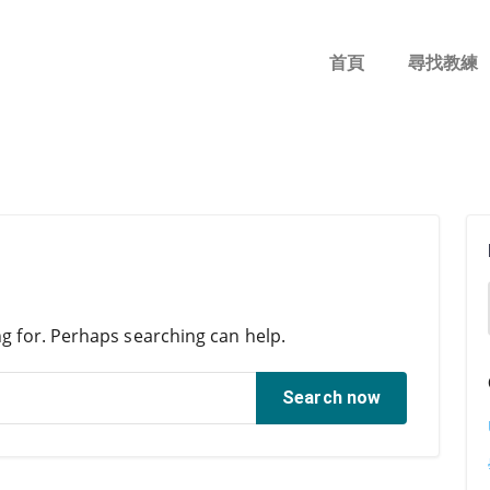
首頁
尋找教練
ng for. Perhaps searching can help.
Search now