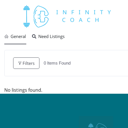
General
Need Listings
Filters
0
Items Found
No listings found.